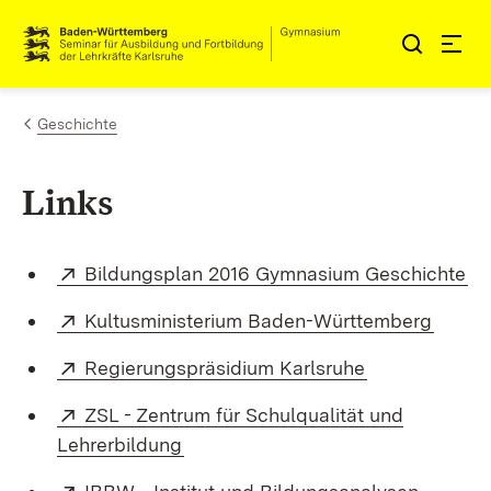
Zum Inhalt springen
Link zur Startseite
Geschichte
Links
Extern:
(Ö
Bildungsplan 2016 Gymnasium Geschichte
Extern:
(Öffne
Kultusministerium Baden-Württemberg
Extern:
(Öffnet in ne
Regierungspräsidium Karlsruhe
Extern:
ZSL - Zentrum für Schulqualität und
(Öffnet in neuem Fenster)
Lehrerbildung
Extern:
(Öffnet