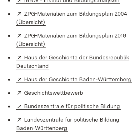
IBBW - Institut und Bildungsanalysen
Extern:
ZPG-Materialien zum Bildungsplan 2004
(Öffnet in neuem Fenster)
(Übersicht)
Extern:
ZPG-Materialien zum Bildungsplan 2016
(Öffnet in neuem Fenster)
(Übersicht)
Extern:
Haus der Geschichte der Bundesrepublik
(Öffnet in neuem Fenster)
Deutschland
Extern:
(Öf
Haus der Geschichte Baden-Württemberg
Extern:
(Öffnet in neuem Fens
Geschichtswettbewerb
Extern:
(Öffnet
Bundeszentrale für politische Bildung
Extern:
Landeszentrale für politische Bildung
(Öffnet in neuem Fenster)
Baden-Württenberg