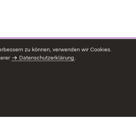
erbessern zu können, verwenden wir Cookies.
serer
Datenschutzerklärung
.
haltsübersicht
Kontakt
Impressum
Datenschutz
Benut