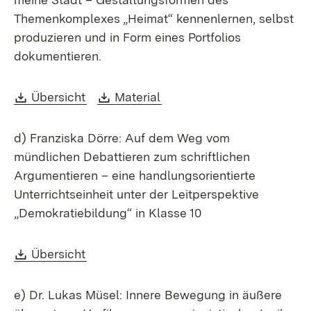
Themenkomplexes „Heimat“ kennenlernen, selbst
produzieren und in Form eines Portfolios
dokumentieren.
Download:
(Öffnet in neuem Fenster)
Download:
(Öffnet in neuem Fenster)
Übersicht
Material
d) Franziska Dörre: Auf dem Weg vom
mündlichen Debattieren zum schriftlichen
Argumentieren – eine handlungsorientierte
Unterrichtseinheit unter der Leitperspektive
„Demokratiebildung“ in Klasse 10
Download:
(Öffnet in neuem Fenster)
Übersicht
e) Dr. Lukas Müsel: Innere Bewegung in äußere