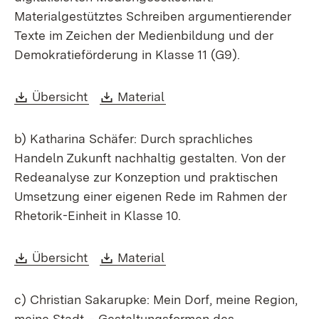
Materialgestütztes Schreiben argumentierender
Texte im Zeichen der Medienbildung und der
Demokratieförderung in Klasse 11 (G9).
Download:
(Öffnet in neuem Fenster)
Download:
(Öffnet in neuem Fenster)
Übersicht
Material
b) Katharina Schäfer: Durch sprachliches
Handeln Zukunft nachhaltig gestalten. Von der
Redeanalyse zur Konzeption und praktischen
Umsetzung einer eigenen Rede im Rahmen der
Rhetorik-Einheit in Klasse 10.
Download:
(Öffnet in neuem Fenster)
Download:
(Öffnet in neuem Fenster)
Übersicht
Material
c) Christian Sakarupke: Mein Dorf, meine Region,
meine Stadt – Gestaltungsformen des