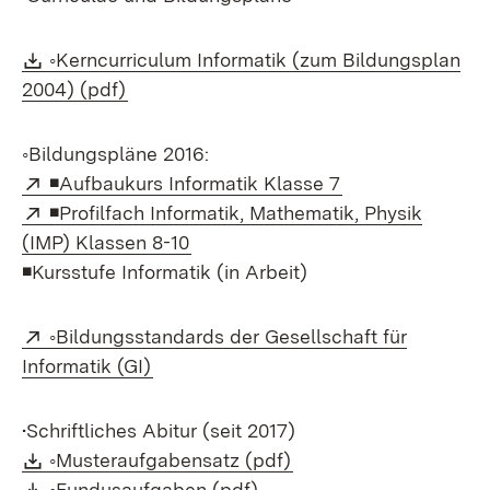
Download:
◦Kerncurriculum Informatik (zum Bildungsplan
(Öffnet in neuem Fenster)
2004) (pdf)
◦Bildungspläne 2016:
Extern:
(Öffnet in neuem
◾Aufbaukurs Informatik Klasse 7
Extern:
◾Profilfach Informatik, Mathematik, Physik
(Öffnet in neuem Fenster)
(IMP) Klassen 8-10
◾Kursstufe Informatik (in Arbeit)
Extern:
◦Bildungsstandards der Gesellschaft für
(Öffnet in neuem Fenster)
Informatik (GI)
•Schriftliches Abitur (seit 2017)
Download:
(Öffnet in neuem Fens
◦Musteraufgabensatz (pdf)
Download:
(Öffnet in neuem Fenster)
◦Fundusaufgaben (pdf)