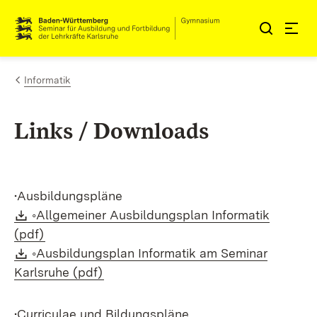
Zum Inhalt springen
Link zur Startseite
Informatik
Links / Downloads
•Ausbildungspläne
Download:
◦Allgemeiner Ausbildungsplan Informatik
(Öffnet in neuem Fenster)
(pdf)
Download:
◦Ausbildungsplan Informatik am Seminar
(Öffnet in neuem Fenster)
Karlsruhe (pdf)
•Curriculae und Bildungspläne