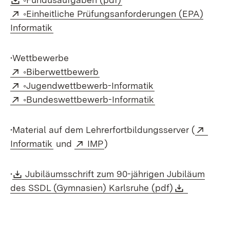
Extern:
◦Einheitliche Prüfungsanforderungen (EPA)
(Öffnet in neuem Fenster)
Informatik
•Wettbewerbe
Extern:
(Öffnet in neuem Fenster)
◦Biberwettbewerb
Extern:
(Öffnet in neuem 
◦Jugendwettbewerb-Informatik
Extern:
(Öffnet in neuem 
◦Bundeswettbewerb-Informatik
Exter
•Material auf dem Lehrerfortbildungsserver (
(Öffnet in neuem Fenster)
Extern:
(Öffnet in neuem Fenster)
Informatik
und
IMP
)
Download:
•
Jubiläumsschrift zum 90-jährigen Jubiläum
(Öffnet in ne
Download
(Öffnet i
des SSDL (Gymnasien) Karlsruhe (pdf)